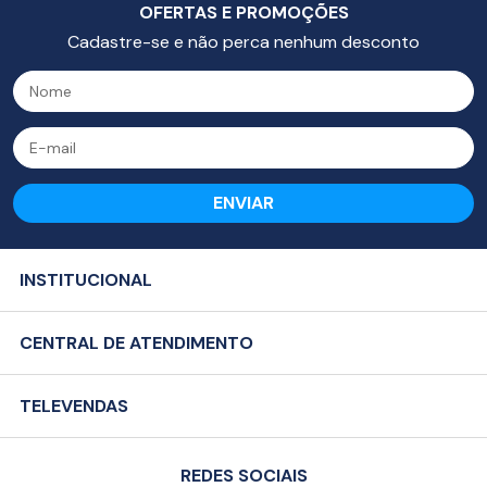
OFERTAS E PROMOÇÕES
Cadastre-se e não perca nenhum desconto
ENVIAR
INSTITUCIONAL
Sobre a Empresa
CENTRAL DE ATENDIMENTO
Política de Privacidade (LGPD)
Minha Conta
TELEVENDAS
Compras e Pedidos
Trocas e Devoluções
51991411206
Dúvidas Frequentes
REDES SOCIAIS
8:00hrs - 12:00hrs e 13:00hrs - 18:00hrs