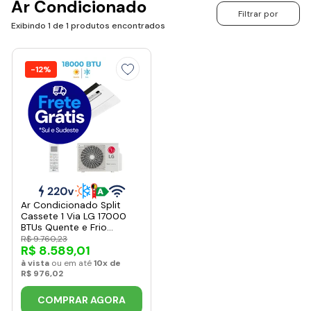
Ar Condicionado
Filtrar por
Exibindo 1 de 1 produtos encontrados
-12%
Ar Condicionado Split
Cassete 1 Via LG 17000
BTUs Quente e Frio
Inverter 220V R410A
R$ 9.760,23
R$ 8.589,01
(ATUW18GTLP1.AWGZBR1)
à vista
ou em até
10x de
R$ 976,02
COMPRAR AGORA